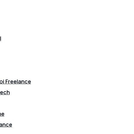
l
oi Freelance
Tech
ne
nance