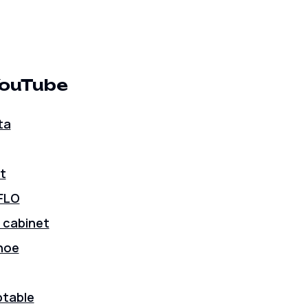
YouTube
ta
t
FLO
 cabinet
noe
table