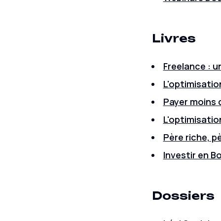
Livres
Freelance : u
L'optimisation
Payer moins d
L'optimisatio
Père riche, p
Investir en B
Dossiers