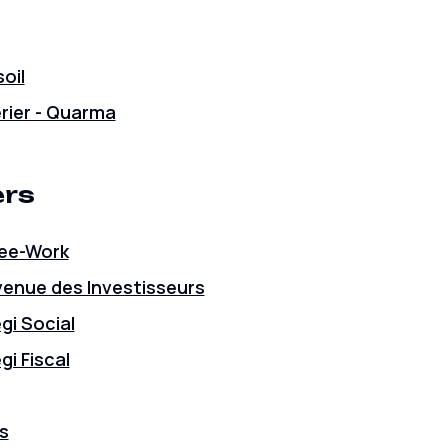
oil
rier - Quarma
ers
ree-Work
venue des Investisseurs
gi Social
gi Fiscal
s