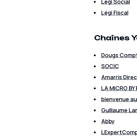
Légi Social
Légi Fiscal
Chaînes 
Dougs Comp
SOCIC
Amarris Direc
LA MICRO BY 
bienvenue au
Guillaume La
Abby
LExpertComp