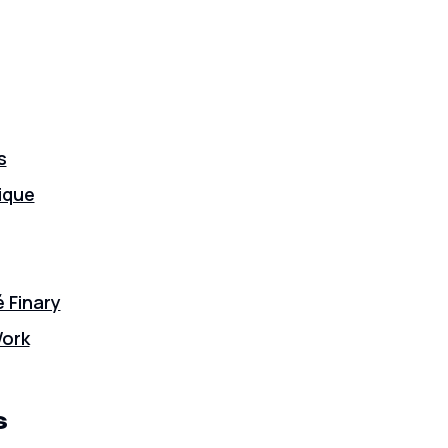
s
dique
Finary
Work
s