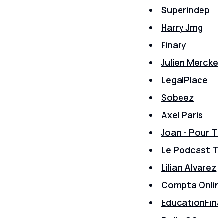
Superindep
Harry Jmg
Finary
Julien Mercke
LegalPlace
Sobeez
Axel Paris
Joan - Pour T
Le Podcast 
Lilian Alvarez
Compta Onli
EducationFi