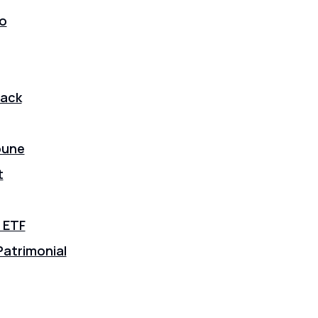
lo
tack
oune
t
 ETF
Patrimonial