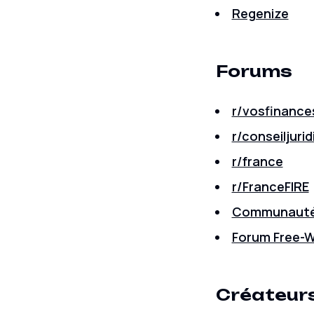
Regenize
Forums
r/vosfinance
r/conseiljuri
r/france
r/FranceFIRE
Communauté 
Forum Free-
Créateur